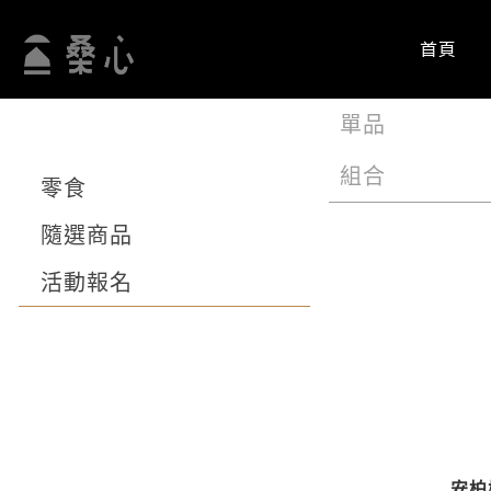
跳
到
首頁
主
要
單品
內
容
組合
零食
隨選商品
活動報名
安柏