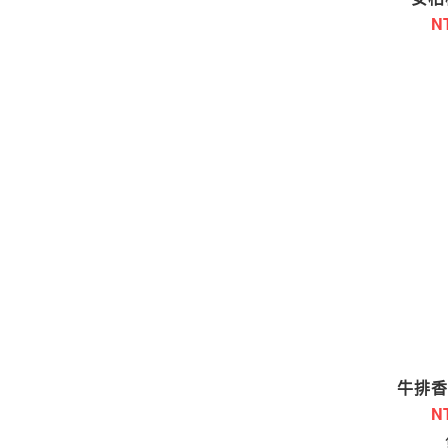
N
牛排香
N