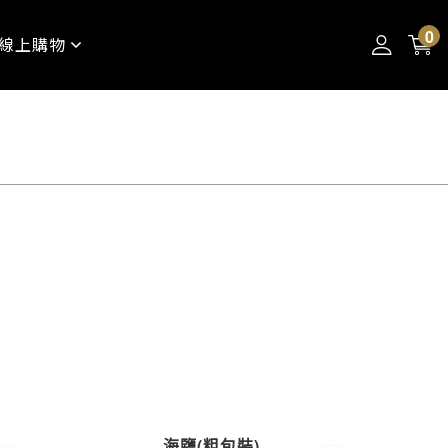
0
線上購物
海鹽(粗包裝)