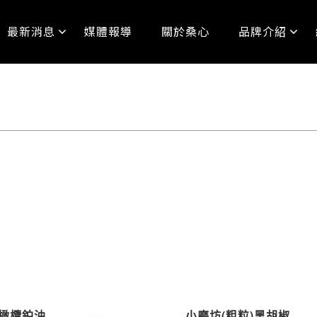
最新消息
媒體報導
關於桑心
品牌介紹
橄欖鉑油
小磨坊(粗粒)黑胡椒