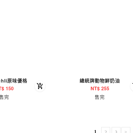
chli原味優格
總統牌動物鮮奶油
T$
150
NT$
255
售完
售完
1
>
2
3