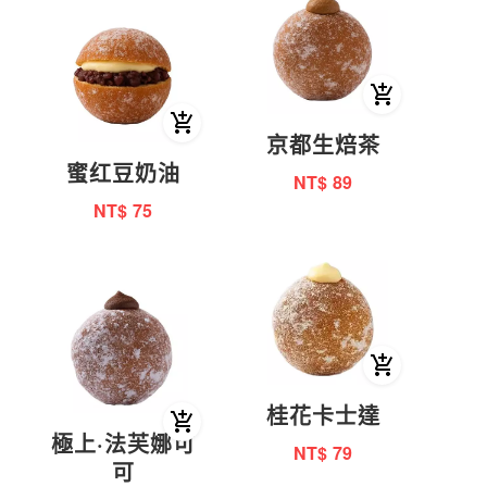
京都生焙茶
蜜红豆奶油
NT$
89
NT$
75
桂花卡士達
極上·法芙娜可
NT$
79
可