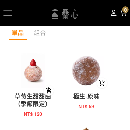
跳
0
到
主
要
單品
組合
內
容
草莓生甜甜圈
極生·原味
（季節限定）
NT$
59
NT$
120