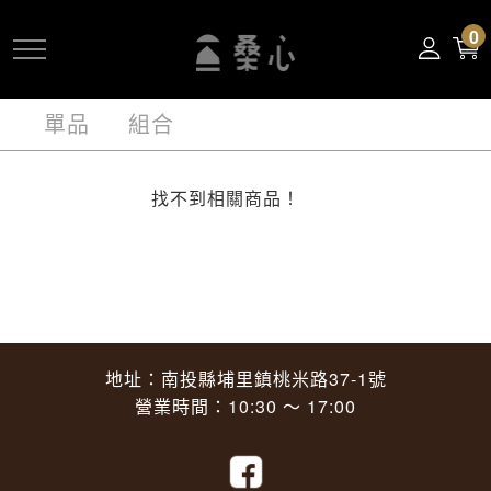
跳
0
到
主
要
單品
組合
內
容
找不到相關商品！
地址：南投縣埔里鎮桃米路37-1號
營業時間：10:30 ～ 17:00