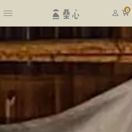
跳
0
到
主
要
內
容