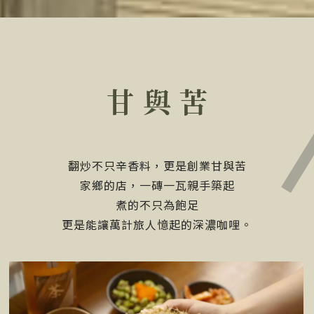
甘 與 苦
翻炒不只辛香料，更是創業甘與苦
家鄉的店，一磚一瓦親手築起
煮的不只為飽足
更是能讓萬計旅人憶起的深濃咖哩。